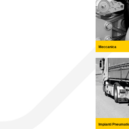
Meccanica
Impianti Pneumati