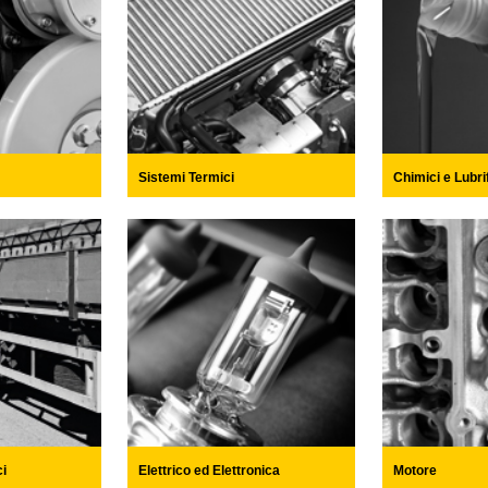
Sistemi Termici
Chimici e Lubrif
ci
Elettrico ed Elettronica
Motore