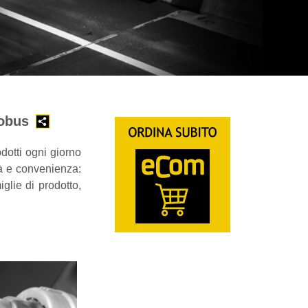
tobus
odotti ogni giorno
à e convenienza:
lie di prodotto,